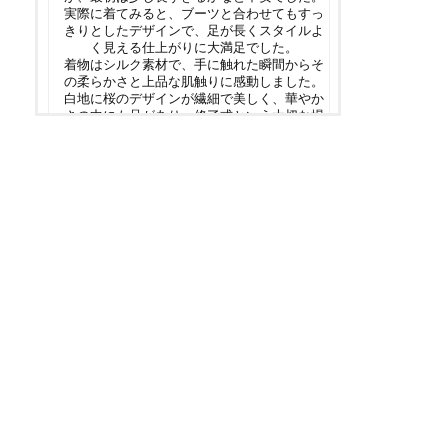
実際に着てみると、ブーツと合わせてもすっ
きりとしたデザインで、足が長くスタイルよ
く見える仕上がりに大満足でした。
着物はシルク素材で、手に触れた瞬間からそ
の柔らかさと上品な肌触りに感動しました。
白地に桜のデザインが繊細で美しく、華やか
さの中にも品があり、修了式という大切な場
にふさわしい一着だと感じました。
大切な記念日に素敵な袴姿で臨むことがで
き、とても良い思い出になりました。ありが
とうございました。