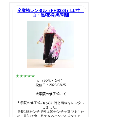
卒業袴レンタル（FH0384）LL寸
白・黒/花柄|黒/刺繍
★★★★★
s （30代・女性）
投稿日：2026/03/25
大学院の修了式にて
大学院の修了式のために袴と着物をレンタル
しました。
身長158センチで袴は99センチを選びました
が、最初は少し長すぎるかなと不安でした。